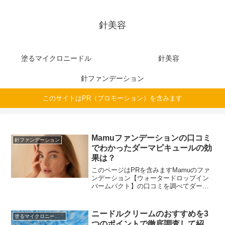
針美容
塗るマイクロニードル
針美容
針ファンデーション
このサイトはPR（プロモーション）を含みます
Mamuファンデーションの口コミ
針ファンデーション
でわかったダーマピキュールの効
果は？
このページはPRを含みますMamuのファ
ンデーション【ウォータードロップイン
バームパクト】の口コミを調べてダーマ
ピキュールの効果を調査。調べた結果、
ダーマピキュールに期待できる効果は、
スピキュールが美容成分を角層へ導くの
ニードルクリームのおすすめを3
塗るマイクロニードル
で、乾燥や悩みが気に...
つのポイントで徹底調査して紹